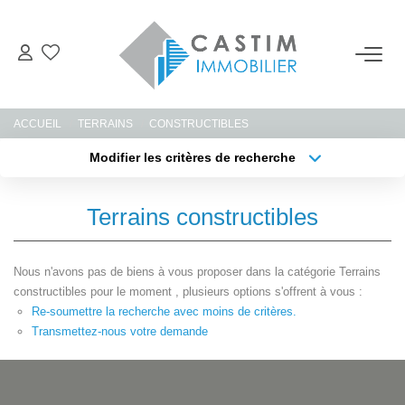
ACHETER
ACCUEIL
TERRAINS
CONSTRUCTIBLES
ESTIMER
Modifier les critères de recherche
Type de transaction
Localisation
Acheter
Localisation
LOUER
Terrains constructibles
Type de bien
Sélectionnez...
Surface min
GERER
Nous n'avons pas de biens à vous proposer dans la catégorie Terrains
Plus de critères
Budget max
constructibles pour le moment , plusieurs options s'offrent à vous :
NOTRE AGENCE
Re-soumettre la recherche avec moins de critères.
Créer une alerte
Transmettez-nous votre demande
CONTACT