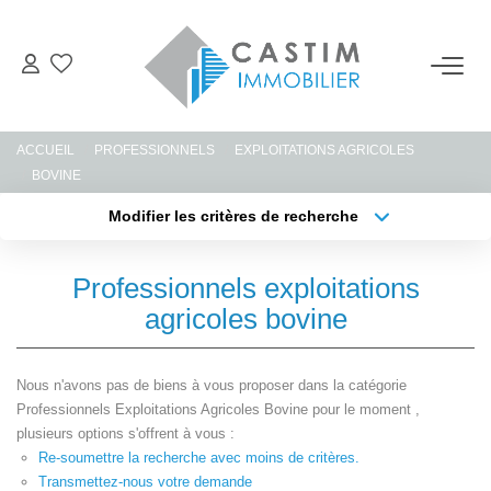
ACHETER
ACCUEIL
PROFESSIONNELS
EXPLOITATIONS AGRICOLES
ESTIMER
BOVINE
Modifier les critères de recherche
Type de transaction
Localisation
LOUER
Acheter
Localisation
Professionnels exploitations
Type de bien
GERER
Sélectionnez...
Surface min
agricoles bovine
Plus de critères
Budget max
NOTRE AGENCE
Nous n'avons pas de biens à vous proposer dans la catégorie
Professionnels Exploitations Agricoles Bovine pour le moment ,
Créer une alerte
plusieurs options s'offrent à vous :
CONTACT
Re-soumettre la recherche avec moins de critères.
Transmettez-nous votre demande