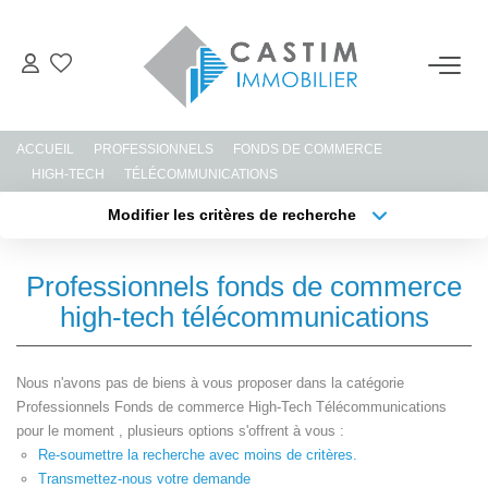
ACHETER
ACCUEIL
PROFESSIONNELS
FONDS DE COMMERCE
ESTIMER
HIGH-TECH
TÉLÉCOMMUNICATIONS
Modifier les critères de recherche
Type de transaction
Localisation
LOUER
Acheter
Localisation
Professionnels fonds de commerce
Type de bien
GERER
Sélectionnez...
Surface min
high-tech télécommunications
Plus de critères
Budget max
NOTRE AGENCE
Nous n'avons pas de biens à vous proposer dans la catégorie
Professionnels Fonds de commerce High-Tech Télécommunications
Créer une alerte
pour le moment , plusieurs options s'offrent à vous :
CONTACT
Re-soumettre la recherche avec moins de critères.
Transmettez-nous votre demande