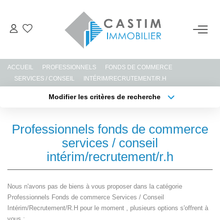
ACHETER
ACCUEIL
PROFESSIONNELS
FONDS DE COMMERCE
ESTIMER
SERVICES / CONSEIL
INTÉRIM/RECRUTEMENT/R.H
Modifier les critères de recherche
Type de transaction
Localisation
LOUER
Acheter
Localisation
Professionnels fonds de commerce
Type de bien
GERER
Sélectionnez...
Surface min
services / conseil
intérim/recrutement/r.h
Plus de critères
Budget max
NOTRE AGENCE
Nous n'avons pas de biens à vous proposer dans la catégorie
Créer une alerte
CONTACT
Professionnels Fonds de commerce Services / Conseil
Intérim/Recrutement/R.H pour le moment , plusieurs options s'offrent à
vous :