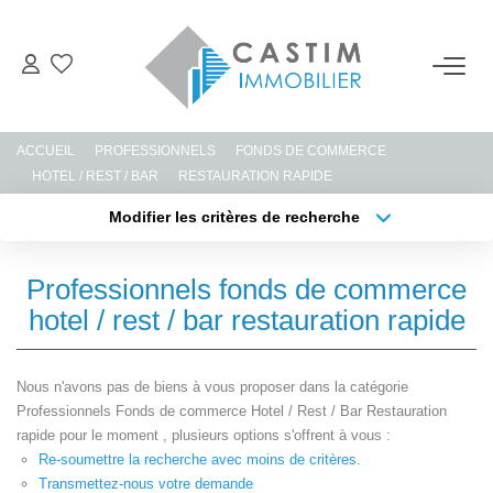
ACHETER
ACCUEIL
PROFESSIONNELS
FONDS DE COMMERCE
ESTIMER
HOTEL / REST / BAR
RESTAURATION RAPIDE
Modifier les critères de recherche
Type de transaction
Localisation
LOUER
Acheter
Localisation
Professionnels fonds de commerce
Type de bien
GERER
Sélectionnez...
Surface min
hotel / rest / bar restauration rapide
Plus de critères
Budget max
NOTRE AGENCE
Nous n'avons pas de biens à vous proposer dans la catégorie
Professionnels Fonds de commerce Hotel / Rest / Bar Restauration
Créer une alerte
rapide pour le moment , plusieurs options s'offrent à vous :
CONTACT
Re-soumettre la recherche avec moins de critères.
Transmettez-nous votre demande