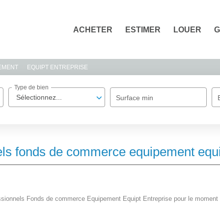
ACHETER
ESTIMER
LOUER
G
EMENT
EQUIPT ENTREPRISE
Type de bien
Sélectionnez...
Surface min
els fonds de commerce equipement equip
ssionnels Fonds de commerce Equipement Equipt Entreprise pour le moment , p