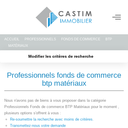
ACHETER
ACCUEIL
PROFESSIONNELS
FONDS DE COMMERCE
BTP
ESTIMER
MATÉRIAUX
Modifier les critères de recherche
LOUER
Localisation
Type de transaction
Acheter
Localisation
Professionnels fonds de commerce
Type de bien
GERER
Sélectionnez...
Surface min
btp matériaux
Plus de critères
Budget max
NOTRE AGENCE
Nous n'avons pas de biens à vous proposer dans la catégorie
Professionnels Fonds de commerce BTP Matériaux pour le moment ,
Créer une alerte
plusieurs options s'offrent à vous :
CONTACT
Re-soumettre la recherche avec moins de critères.
Transmettez-nous votre demande