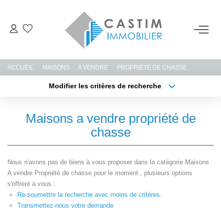
ACHETER
ACCUEIL
MAISONS
A VENDRE
PROPRIÉTÉ DE CHASSE
ESTIMER
Modifier les critères de recherche
Type de transaction
Localisation
Acheter
Localisation
LOUER
Maisons a vendre propriété de
Type de bien
Sélectionnez...
Surface min
chasse
GERER
Plus de critères
Budget max
Nous n'avons pas de biens à vous proposer dans la catégorie Maisons
NOTRE AGENCE
A vendre Propriété de chasse pour le moment , plusieurs options
Créer une alerte
s'offrent à vous :
Re-soumettre la recherche avec moins de critères.
CONTACT
Transmettez-nous votre demande