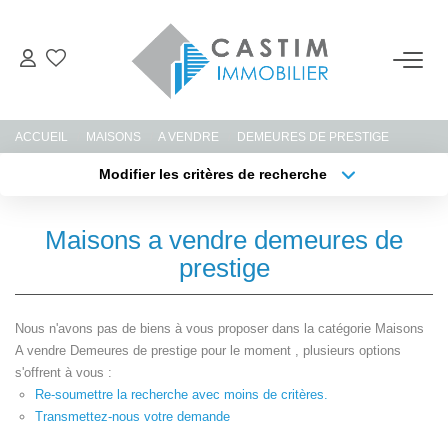
ACHETER
ACCUEIL
MAISONS
A VENDRE
DEMEURES DE PRESTIGE
ESTIMER
Modifier les critères de recherche
Type de transaction
Localisation
Acheter
Localisation
LOUER
Maisons a vendre demeures de
Type de bien
Sélectionnez...
Surface min
prestige
GERER
Plus de critères
Budget max
Nous n'avons pas de biens à vous proposer dans la catégorie Maisons
NOTRE AGENCE
A vendre Demeures de prestige pour le moment , plusieurs options
Créer une alerte
s'offrent à vous :
Re-soumettre la recherche avec moins de critères.
CONTACT
Transmettez-nous votre demande