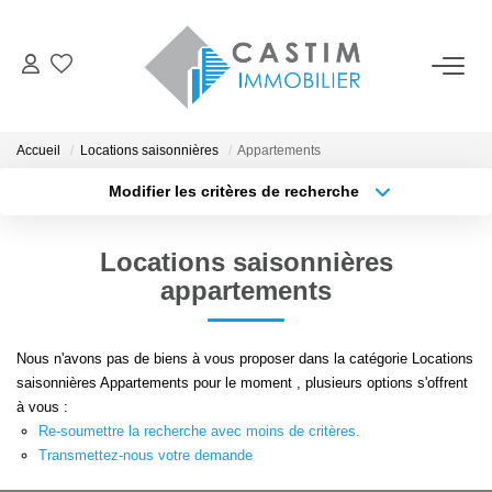
ACHETER
Accueil
Locations saisonnières
Appartements
ESTIMER
Modifier les critères de recherche
Localisation
Type de transaction
Surface min
LOUER
Locations saisonnières
Type de bien
appartements
Plus de critères
Budget max
GERER
Créer une alerte
Nous n'avons pas de biens à vous proposer dans la catégorie Locations
NOTRE AGENCE
saisonnières Appartements pour le moment , plusieurs options s'offrent
à vous :
Re-soumettre la recherche avec moins de critères.
CONTACT
Transmettez-nous votre demande